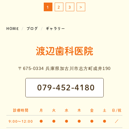
1
2
3
>
HOME
ブログ
ギャラリー
〒675-0334 兵庫県加古川市志方町成井190
079-452-4180
診療時間
月
火
水
木
金
土
日/祝
9:00～12:00
●
●
●
●
●
●
／