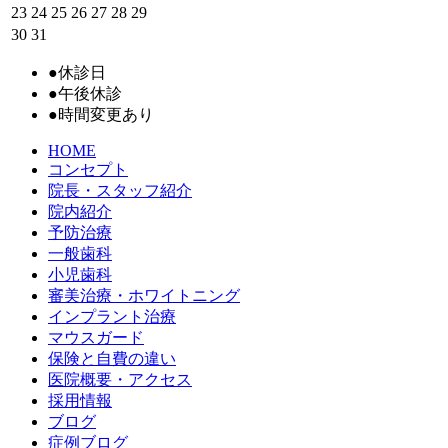
23
24
25
26
27
28
29
30
31
●
休診日
●
午後休診
●
時間変更あり
HOME
コンセプト
院長・スタッフ紹介
院内紹介
予防治療
一般歯科
小児歯科
審美治療・ホワイトニング
インプラント治療
マウスガード
保険と自費の違い
医院概要・アクセス
採用情報
ブログ
症例ブログ