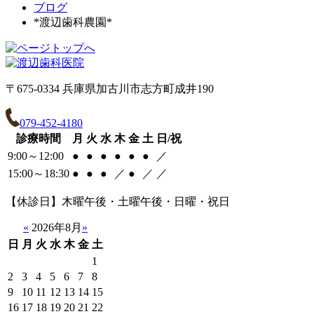
ブログ
*渡辺歯科農園*
〒675-0334 兵庫県加古川市志方町成井190
079-452-4180
診療時間
月
火
水
木
金
土
日/祝
9:00～12:00
●
●
●
●
●
●
／
15:00～18:30
●
●
●
／
●
／
／
【休診日】木曜午後・土曜午後・日曜・祝日
«
2026年8月
»
日
月
火
水
木
金
土
1
2
3
4
5
6
7
8
9
10
11
12
13
14
15
16
17
18
19
20
21
22