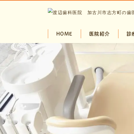
HOME
医院紹介
診
コンセプト
予防・メイ
院長・スタッフ紹介
一般歯科
小児歯科
審美治療・
インプラン
マウスガー