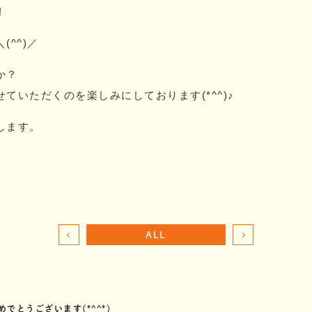
!
^^)／
か？
ていただくのを楽しみにしております(*^^)♪
します。
ALL
でとうございます(*^^*)