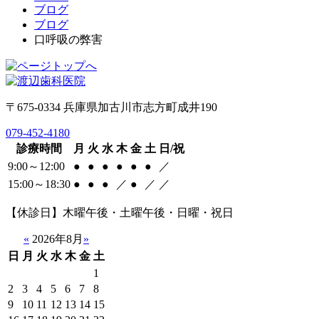
ブログ
ブログ
口呼吸の弊害
〒675-0334 兵庫県加古川市志方町成井190
079-452-4180
診療時間
月
火
水
木
金
土
日/祝
9:00～12:00
●
●
●
●
●
●
／
15:00～18:30
●
●
●
／
●
／
／
【休診日】木曜午後・土曜午後・日曜・祝日
«
2026年8月
»
日
月
火
水
木
金
土
1
2
3
4
5
6
7
8
9
10
11
12
13
14
15