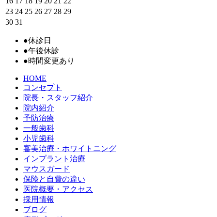
16
17
18
19
20
21
22
23
24
25
26
27
28
29
30
31
●
休診日
●
午後休診
●
時間変更あり
HOME
コンセプト
院長・スタッフ紹介
院内紹介
予防治療
一般歯科
小児歯科
審美治療・ホワイトニング
インプラント治療
マウスガード
保険と自費の違い
医院概要・アクセス
採用情報
ブログ