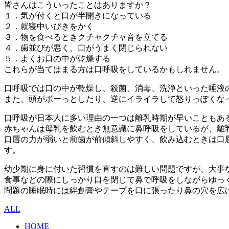
皆さんはこういったことはありますか？
１．気が付くと口が半開きになっている
２．就寝中いびきをかく
３．物を食べるときクチャクチャ音を立てる
４．歯並びが悪く、口がうまく閉じられない
５．よくお口の中が乾燥する
これらが当てはまる方は口呼吸をしているかもしれません。
口呼吸では口の中が乾燥し、殺菌、消毒、洗浄といった唾液
また、頭がボーっとしたり、逆にイライラして怒りっぽくな
口呼吸が日本人に多い理由の一つは離乳時期が早いこともあ
赤ちゃんは母乳を飲むとき無意識に鼻呼吸をしているが、離
口唇の力が弱いと前歯が前傾斜しやすく、飲み込むときは口
す。
幼少期に身に付いた習慣を直すのは難しい問題ですが、大事
食事などの際にしっかり口を閉じて鼻で呼吸をしながらゆっ
問題の睡眠時には絆創膏やテープを口に張ったり鼻の穴を広
ALL
HOME