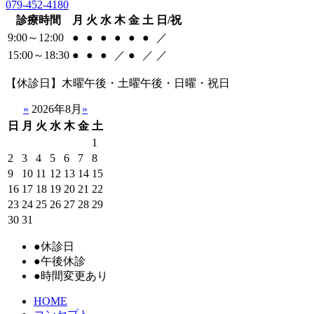
079-452-4180
診療時間
月
火
水
木
金
土
日/祝
9:00～12:00
●
●
●
●
●
●
／
15:00～18:30
●
●
●
／
●
／
／
【休診日】木曜午後・土曜午後・日曜・祝日
«
2026年8月
»
日
月
火
水
木
金
土
1
2
3
4
5
6
7
8
9
10
11
12
13
14
15
16
17
18
19
20
21
22
23
24
25
26
27
28
29
30
31
●
休診日
●
午後休診
●
時間変更あり
HOME