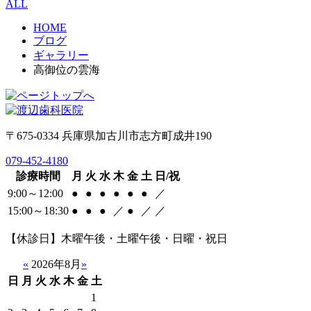
ALL
HOME
ブログ
ギャラリー
高御位の雲海
〒675-0334 兵庫県加古川市志方町成井190
079-452-4180
診療時間
月
火
水
木
金
土
日/祝
9:00～12:00
●
●
●
●
●
●
／
15:00～18:30
●
●
●
／
●
／
／
【休診日】木曜午後・土曜午後・日曜・祝日
«
2026年8月
»
日
月
火
水
木
金
土
1