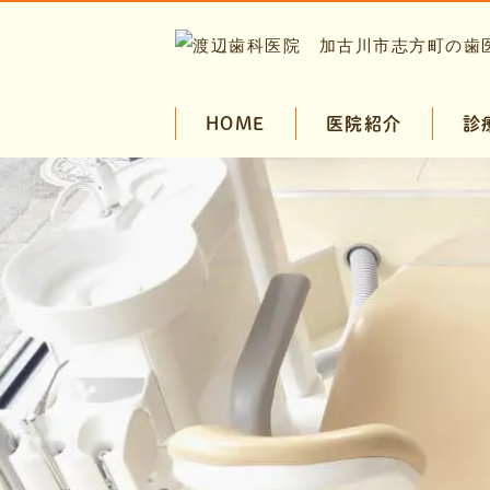
HOME
医院紹介
診
コンセプト
予防・メイ
院長・スタッフ紹介
一般歯科
小児歯科
審美治療・
インプラン
マウスガー