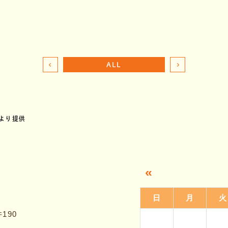
ALL
より提供
«
日
月
火
190