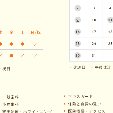
2
3
4
9
10
11
16
17
18
木
金
土
日/祝
●
●
●
／
23
24
25
／
●
／
／
30
31
●
休診日
●
午後休診
・祝日
マウスガード
一般歯科
保険と自費の違い
小児歯科
医院概要・アクセス
審美治療・ホワイトニング