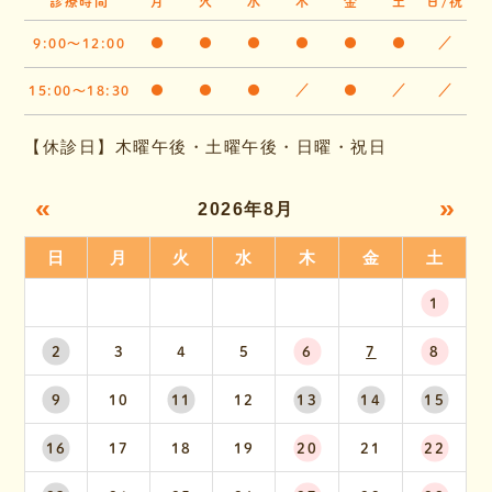
診療時間
月
火
水
木
金
土
日/祝
9:00～12:00
●
●
●
●
●
●
／
15:00～18:30
●
●
●
／
●
／
／
【休診日】木曜午後・土曜午後・日曜・祝日
«
»
2026年8月
日
月
火
水
木
金
土
1
2
3
4
5
6
7
8
9
10
11
12
13
14
15
16
17
18
19
20
21
22