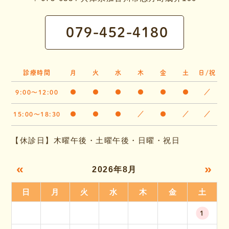
079-452-4180
診療時間
月
火
水
木
金
土
日/祝
9:00～12:00
●
●
●
●
●
●
／
15:00～18:30
●
●
●
／
●
／
／
【休診日】木曜午後・土曜午後・日曜・祝日
«
»
2026年8月
日
月
火
水
木
金
土
1