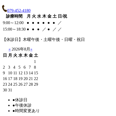
079-452-4180
診療時間
月
火
水
木
金
土
日/祝
9:00～12:00
●
●
●
●
●
●
／
15:00～18:30
●
●
●
／
●
／
／
【休診日】木曜午後・土曜午後・日曜・祝日
«
2026年8月
»
日
月
火
水
木
金
土
1
2
3
4
5
6
7
8
9
10
11
12
13
14
15
16
17
18
19
20
21
22
23
24
25
26
27
28
29
30
31
●
休診日
●
午後休診
●
時間変更あり