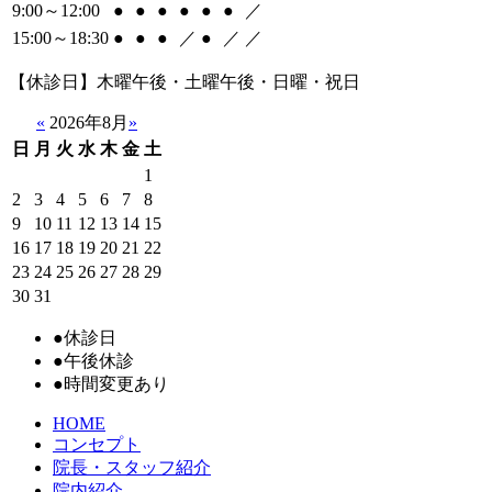
9:00～12:00
●
●
●
●
●
●
／
15:00～18:30
●
●
●
／
●
／
／
【休診日】木曜午後・土曜午後・日曜・祝日
«
2026年8月
»
日
月
火
水
木
金
土
1
2
3
4
5
6
7
8
9
10
11
12
13
14
15
16
17
18
19
20
21
22
23
24
25
26
27
28
29
30
31
●
休診日
●
午後休診
●
時間変更あり
HOME
コンセプト
院長・スタッフ紹介
院内紹介