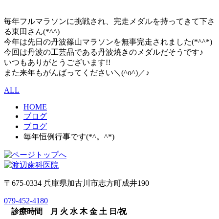
毎年フルマラソンに挑戦され、完走メダルを持ってきて下さ
る東田さん(*^^)
今年は先日の丹波篠山マラソンを無事完走されました(*^^*)
今回は丹波の工芸品である丹波焼きのメダルだそうです♪
いつもありがとうございます!!
また来年もがんばってください＼(^o^)／♪
ALL
HOME
ブログ
ブログ
毎年恒例行事です(*^。^*)
〒675-0334 兵庫県加古川市志方町成井190
079-452-4180
診療時間
月
火
水
木
金
土
日/祝