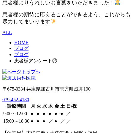
患者様よりうれしいお言葉をいただきました！
患者様の期待に応えることができるよう、これからも
尽力してまいります
ALL
HOME
ブログ
ブログ
患者様アンケート②
〒675-0334 兵庫県加古川市志方町成井190
079-452-4180
診療時間
月
火
水
木
金
土
日/祝
9:00～12:00
●
●
●
●
●
●
／
15:00～18:30
●
●
●
／
●
／
／
【休診日】木曜午後・土曜午後・日曜・祝日