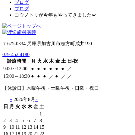
ブログ
ブログ
コウノトリが今年もやってきました🪽
〒675-0334 兵庫県加古川市志方町成井190
079-452-4180
診療時間
月
火
水
木
金
土
日/祝
9:00～12:00
●
●
●
●
●
●
／
15:00～18:30
●
●
●
／
●
／
／
【休診日】木曜午後・土曜午後・日曜・祝日
«
2026年8月
»
日
月
火
水
木
金
土
1
2
3
4
5
6
7
8
9
10
11
12
13
14
15
16
17
18
19
20
21
22