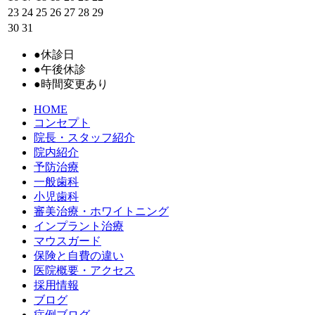
23
24
25
26
27
28
29
30
31
●
休診日
●
午後休診
●
時間変更あり
HOME
コンセプト
院長・スタッフ紹介
院内紹介
予防治療
一般歯科
小児歯科
審美治療・ホワイトニング
インプラント治療
マウスガード
保険と自費の違い
医院概要・アクセス
採用情報
ブログ
症例ブログ